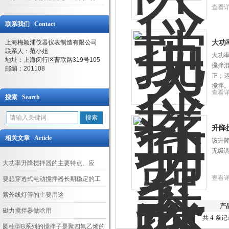
查看
联系我们 Contact
大功
上海梅颖浦仪器仪表制造有限公司
联系人：范小姐
大功
地址：上海闵行区曹联路319号105
搅拌
邮编：201108
正；
搅拌
查看
搜索 Search
升降
相关文章 Article
该升
无级
大功率升降搅拌器的主要特点、应
查看
用、使用和维护
要想穿透式电动搅拌器长期稳定的工
作，需做到这几点！
紫外线灯管的主要用途
产品图片
产
磁力搅拌器做啥用
共 4 条
圆柱型B系列的搅拌子是聚四氟乙烯的