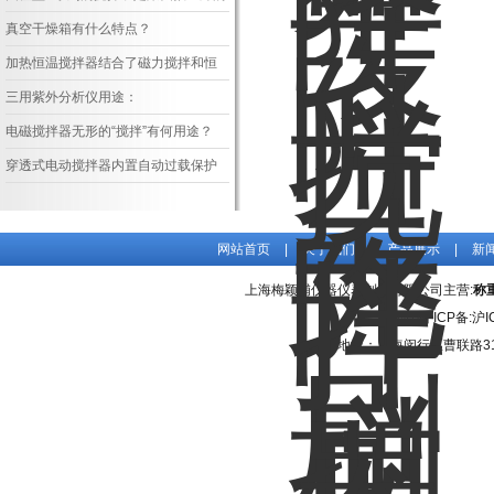
么
真空干燥箱有什么特点？
加热恒温搅拌器结合了磁力搅拌和恒
温控制两种功能
三用紫外分析仪用途：
电磁搅拌器无形的“搅拌”有何用途？
穿透式电动搅拌器内置自动过载保护
功能
网站首页
|
关于我们
|
产品展示
|
新
上海梅颖浦仪器仪表制造有限公司主营:
称
管理登陆
ICP备:
沪I
地址：上海闵行区曹联路31