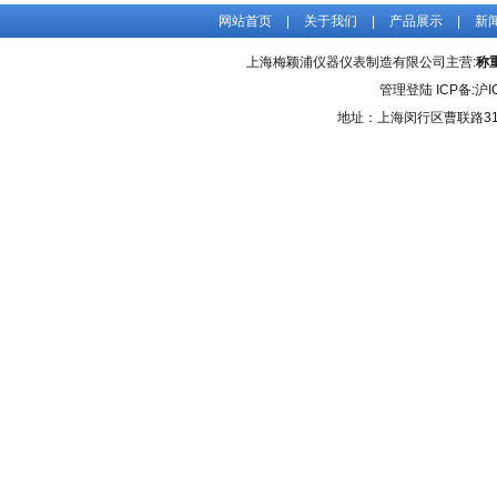
网站首页
|
关于我们
|
产品展示
|
新
上海梅颖浦仪器仪表制造有限公司主营:
称
管理登陆
ICP备:
沪I
地址：上海闵行区曹联路31