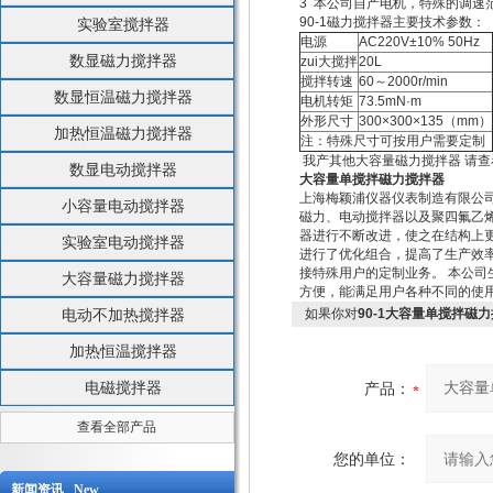
3 本公司自产电机，特殊的调速
90-1磁力搅拌器主要技术参数：
实验室搅拌器
电源
AC220V±10% 50Hz
数显磁力搅拌器
zui大搅拌
20L
搅拌转速
60～2000r/min
数显恒温磁力搅拌器
电机转矩
73.5mN·m
外形尺寸
300×300×135（mm）
加热恒温磁力搅拌器
注：特殊尺寸可按用户需要定制
我产其他大容量磁力搅拌器 请查
数显电动搅拌器
大容量单搅拌磁力搅拌器
上海梅颖浦仪器仪表制造有限公
小容量电动搅拌器
磁力、电动搅拌器以及聚四氟乙
器进行不断改进，使之在结构上
实验室电动搅拌器
进行了优化组合，提高了生产效
接特殊用户的定制业务。 本公
大容量磁力搅拌器
方便，能满足用户各种不同的使
电动不加热搅拌器
如果你对
90-1大容量单搅拌磁
加热恒温搅拌器
电磁搅拌器
产品：
查看全部产品
您的单位：
新闻资讯 New