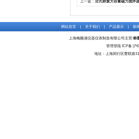
上一篇：
台式称重大容量磁力搅拌
析
网站首页
|
关于我们
|
产品展示
|
新
上海梅颖浦仪器仪表制造有限公司主营:
称
管理登陆
ICP备:
沪I
地址：上海闵行区曹联路31