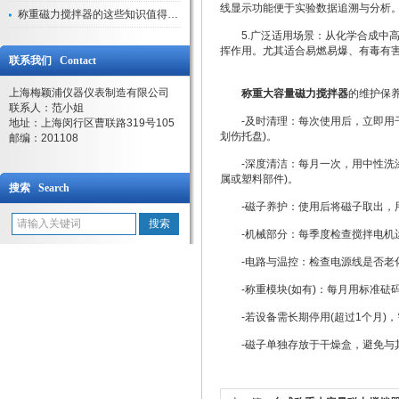
线显示功能便于实验数据追溯与分析
称重磁力搅拌器的这些知识值得我们学习
5.广泛适用场景：从化学合成中高
挥作用。尤其适合易燃易爆、有毒有
联系我们 Contact
上海梅颖浦仪器仪表制造有限公司
称重大容量磁力搅拌器
的维护保
联系人：范小姐
-及时清理：每次使用后，立即用干
地址：上海闵行区曹联路319号105
划伤托盘)。
邮编：201108
-深度清洁：每月一次，用中性洗涤剂
属或塑料部件)。
搜索 Search
-磁子养护：使用后将磁子取出，用
-机械部分：每季度检查搅拌电机运
-电路与温控：检查电源线是否老化
-称重模块(如有)：每月用标准砝
-若设备需长期停用(超过1个月)，
-磁子单独存放于干燥盒，避免与其