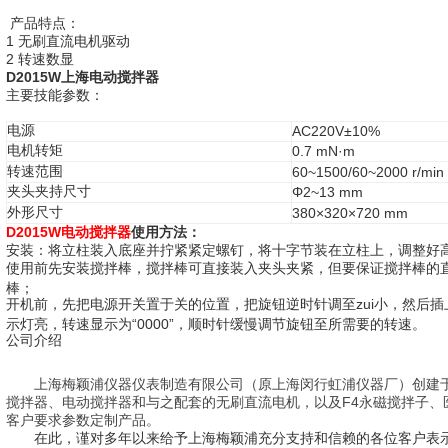
产品特点：
1 无刷直流电机驱动
2 转速数显
D2015W
上海电动搅拌器
主要技能参数：
电源
AC220V±10%
电机转矩
0.7 mN·m
转速范围
60~1500/60~2000 r/min
夹头夹持尺寸
Φ2~13 mm
外形尺寸
380×320×720 mm
D2015W电动搅拌器
使用方法：
安装：将立柱装入底座并拧紧紧定螺钉，将十字节装在立柱上，调整好
使用前先安装搅拌棒，搅拌棒可直接装入夹头夹紧，但要保证搅拌棒的
棒；
开机前，先把电源开关置于关的位置，把旋钮逆时针调至zui小，然后
示灯亮，转速显示为“0000”，顺时针缓慢调节旋钮至所需要的转速。
公司介绍
上海梅颖浦仪器仪表制造有限公司（原上海闵行虹浦仪器厂）创建于
搅拌器、电动搅拌器和与之配套的无刷直流电机，以及F4永磁搅拌子、
客户要求参数定制产品。
在此，谨对多年以来给予上海梅颖浦充分支持和信赖的各位客户表