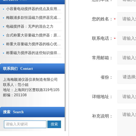
小容量电动搅拌器的优点及应用解析
梅颖浦多款恒温磁力搅拌器完成技术迭代 数字化操控全面升级
您的姓名：
电磁搅拌器：无声的混合之力
台式称重大容量磁力搅拌器：原理与应用解析
联系电话：
称重大容量磁力搅拌器的核心优势解析
称重磁力搅拌器的这些知识值得我们学习
常用邮箱：
联系我们 Contact
省份：
上海梅颖浦仪器仪表制造有限公司
联系人：范小姐
地址：上海闵行区曹联路319号105
邮编：201108
详细地址：
搜索 Search
补充说明：