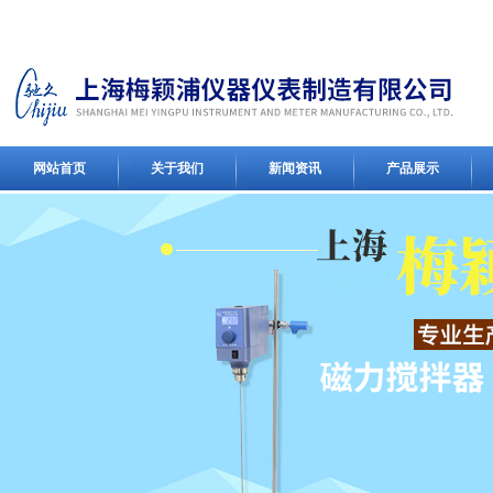
网站首页
关于我们
新闻资讯
产品展示