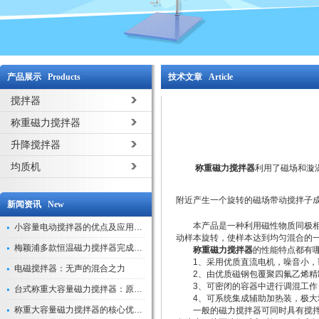
产品展示 Products
技术文章 Article
搅拌器
称重磁力搅拌器
升降搅拌器
均质机
称重磁力搅拌器
利用了磁场和漩
附近产生一个旋转的磁场带动搅拌子
新闻资讯 New
本产品是一种利用磁性物质同极相斥
小容量电动搅拌器的优点及应用解析
动样本旋转，使样本达到均匀混合的
梅颖浦多款恒温磁力搅拌器完成技术迭代 数字化操控全面升级
称重磁力搅拌器
的性能特点都有
1、采用优质直流电机，噪音小，调
电磁搅拌器：无声的混合之力
2、由优质磁钢包覆聚四氟乙烯精制
3、可密闭的容器中进行调混工作，
台式称重大容量磁力搅拌器：原理与应用解析
4、可系统集成辅助加热装，极大地
称重大容量磁力搅拌器的核心优势解析
一般的磁力搅拌器可同时具有搅拌和