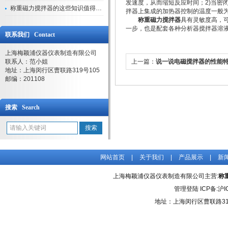
发速度，从而缩短反应时间；2)当密
称重磁力搅拌器的这些知识值得我们学习
拌器上集成的加热器控制的温度一般为
称重磁力搅拌器
具有灵敏度高，
一步，也是配套各种分析器搅拌器溶
联系我们 Contact
上海梅颖浦仪器仪表制造有限公司
联系人：范小姐
上一篇：
说一说电磁搅拌器的性能
地址：上海闵行区曹联路319号105
邮编：201108
搜索 Search
网站首页
|
关于我们
|
产品展示
|
新
上海梅颖浦仪器仪表制造有限公司主营:
称
管理登陆
ICP备:
沪I
地址：上海闵行区曹联路31