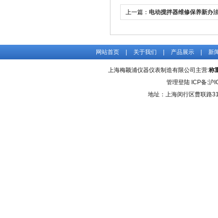
上一篇：
电动搅拌器维修保养新办
网站首页
|
关于我们
|
产品展示
|
新
上海梅颖浦仪器仪表制造有限公司主营:
称
管理登陆
ICP备:
沪I
地址：上海闵行区曹联路31