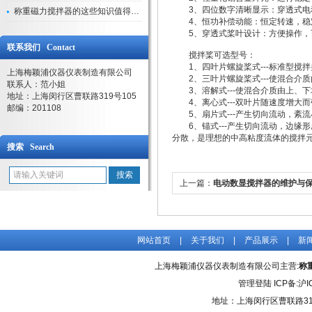
3、四位数字清晰显示：穿透式电
称重磁力搅拌器的这些知识值得我们学习
4、恒功补偿动能：恒定转速，稳
5、穿透式桨叶设计：方便操作，
联系我们 Contact
搅拌桨可选型号：
1、四叶片螺旋桨式---标准型搅
上海梅颖浦仪器仪表制造有限公司
2、三叶片螺旋桨式---使混合介
联系人：范小姐
3、溶解式---使混合介质由上、
地址：上海闵行区曹联路319号105
4、离心式---双叶片随速度增大
邮编：201108
5、扇片式---产生切向流动，紊
6、锚式---产生切向流动，边缘
分散，是理想的中高粘度流体的搅拌
搜索 Search
上一篇：
电动数显搅拌器的维护与
网站首页
|
关于我们
|
产品展示
|
新
上海梅颖浦仪器仪表制造有限公司主营:
称
管理登陆
ICP备:
沪I
地址：上海闵行区曹联路31