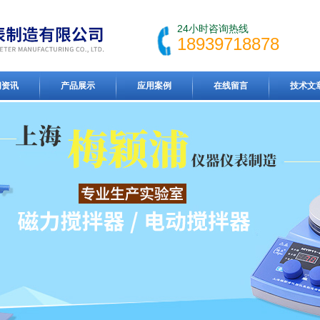
24小时咨询热线
18939718878
闻资讯
产品展示
应用案例
在线留言
技术文