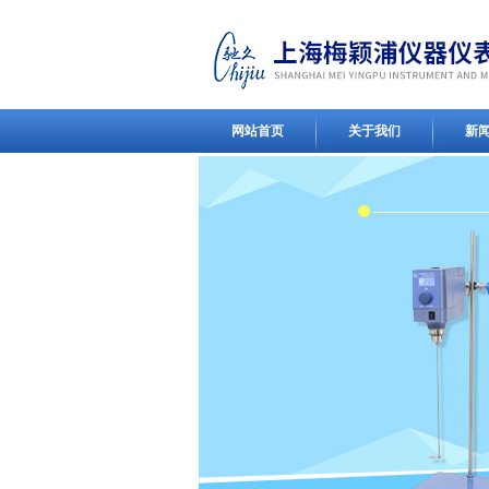
网站首页
关于我们
新