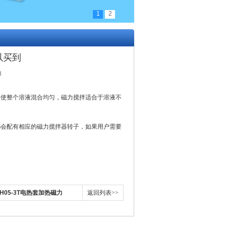
1
2
以买到
8
使整个溶液混合均匀，磁力搅拌适合于溶液不
会配有相应的磁力搅拌器转子，如果用户需要
。
H05-3T电热套加热磁力
返回列表>>