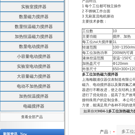
产品特点
1 每个工位都可独立操作
实验室搅拌器
2 不锈钢工作台面
数显磁力搅拌器
3 无刷直流电机驱动
主要技术参数：
数显恒温磁力搅拌器
工位数
10
加热恒温磁力搅拌器
主要功能
搅拌、加热
每工位zui大搅拌量
1L
数显电动搅拌器
转速范围
100~1350r/m
每工位加热功率
200W内可调
小容量电动搅拌器
液体控温范围
室温~150℃（
加热盘尺寸
Φ120mm
实验室电动搅拌器
外形尺寸
650×300×1
多工位加热磁力搅拌器
大容量磁力搅拌器
上海梅颖浦仪器仪表制造有限公
磁力、电动搅拌器以及聚四氟乙
电动不加热搅拌器
器进行不断改进，使之在结构上
进行了优化组合，提高了生产效
加热恒温搅拌器
接特殊用户的定制业务。 本公
方便，能满足用户各种不同的使
电磁搅拌器
如果你对
H04-1多工位加热磁
查看全部产品
产品：
新闻资讯 New