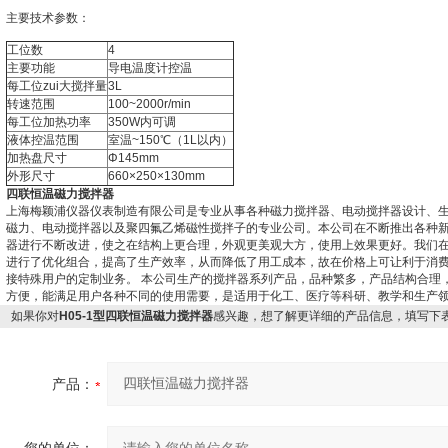
主要技术参数：
工位数
4
主要功能
导电温度计控温
每工位zui大搅拌量
3L
转速范围
100~2000r/min
每工位加热功率
350W内可调
液体控温范围
室温~150℃（1L以内）
加热盘尺寸
Φ145mm
外形尺寸
660×250×130mm
四联恒温磁力搅拌器
上海梅颖浦仪器仪表制造有限公司是专业从事各种磁力搅拌器、电动搅拌器设计、
磁力、电动搅拌器以及聚四氟乙烯磁性搅拌子的专业公司。本公司在不断推出各种
器进行不断改进，使之在结构上更合理，外观更美观大方，使用上效果更好。我们
进行了优化组合，提高了生产效率，从而降低了用工成本，故在价格上可让利于消
接特殊用户的定制业务。 本公司生产的搅拌器系列产品，品种繁多，产品结构合理
方便，能满足用户各种不同的使用需要，是适用于化工、医疗等科研、教学和生产
如果你对
H05-1型四联恒温磁力搅拌器
感兴趣，想了解更详细的产品信息，填写下
产品：