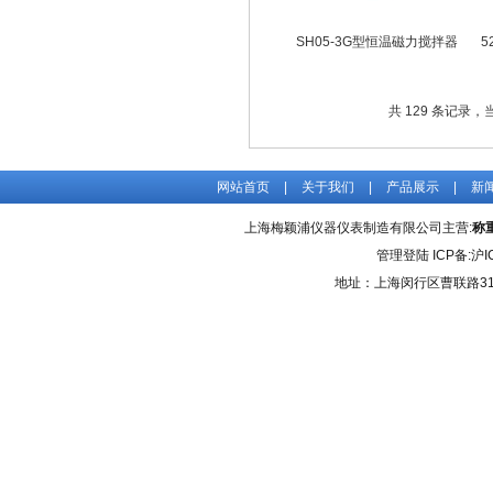
SH05-3G型恒温磁力搅拌器
5
共 129 条记录，当前
网站首页
|
关于我们
|
产品展示
|
新
上海梅颖浦仪器仪表制造有限公司主营:
称
管理登陆
ICP备:
沪I
地址：上海闵行区曹联路31